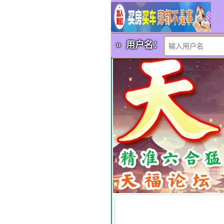
» 用户名：