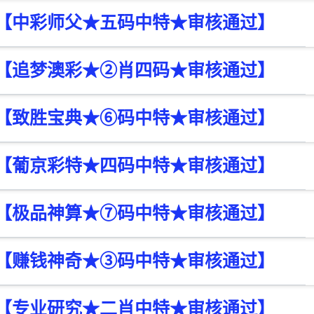
:【中彩师父★五码中特★审核通过】
:【追梦澳彩★②肖四码★审核通过】
:【致胜宝典★⑥码中特★审核通过】
:【葡京彩特★四码中特★审核通过】
:【极品神算★⑦码中特★审核通过】
:【赚钱神奇★③码中特★审核通过】
:【专业研究★二肖中特★审核通过】