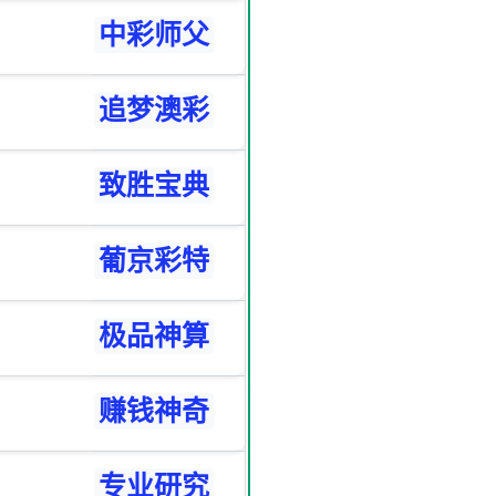
中彩师父
追梦澳彩
致胜宝典
葡京彩特
极品神算
赚钱神奇
专业研究