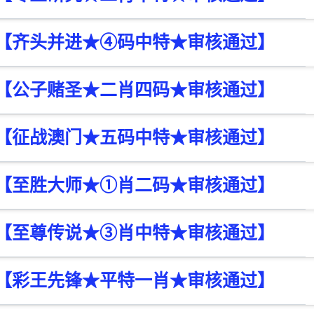
:【齐头并进★④码中特★审核通过】
:【公子赌圣★二肖四码★审核通过】
:【征战澳门★五码中特★审核通过】
:【至胜大师★①肖二码★审核通过】
:【至尊传说★③肖中特★审核通过】
:【彩王先锋★平特一肖★审核通过】