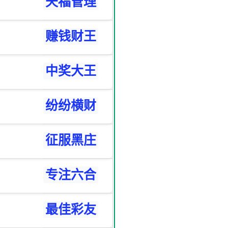
天福管理
赚钱财王
中奖大王
纷纷横财
征服黑庄
专注六合
最佳彩友